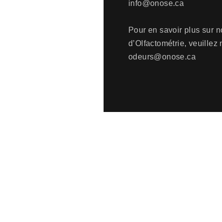
info@onose.ca
Pour en savoir plus sur n
d’Olfactométrie, veuillez 
odeurs@onose.ca