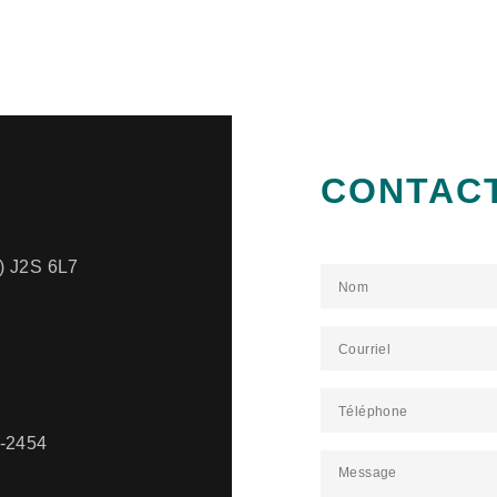
CONTAC
) J2S 6L7
E
3-2454