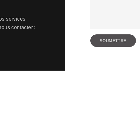
os services
nous contacter :